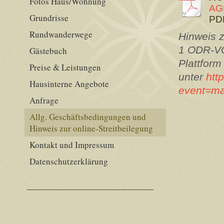
Fotos Haus/Wohnung
AG
Grundrisse
PDF
Rundwanderwege
Hinweis z
1 ODR-VO
Gästebuch
Plattform
Preise & Leistungen
unter
htt
Hausinterne Angebote
event=m
Anfrage
Allg. Geschäftsbedingungen und
Hinweis zur online-Streitbeilegung
Kontakt und Impressum
Datenschutzerklärung